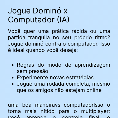
Jogue Dominó x
Computador (IA)
Você quer uma prática rápida ou uma
partida tranquila no seu próprio ritmo?
Jogue dominó contra o computador. Isso
é ideal quando você deseja:
Regras do modo de aprendizagem
sem pressão
Experimente novas estratégias
Jogue uma rodada completa, mesmo
que os amigos não estejam online
uma boa maneiravs computadorIsso o
torna mais nítido para o multiplayer:
você aprende o controle final, o