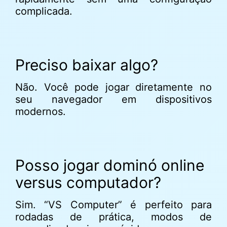
complicada.
Preciso baixar algo?
Não. Você pode jogar diretamente no
seu navegador em dispositivos
modernos.
Posso jogar dominó online
versus computador?
Sim. “VS Computer” é perfeito para
rodadas de prática, modos de