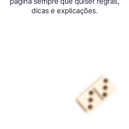
página sempre que quiser regras,
dicas e explicações.