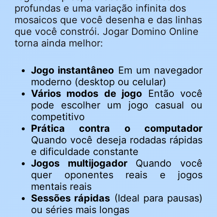
profundas e uma variação infinita dos
mosaicos que você desenha e das linhas
que você constrói. Jogar Domino Online
torna ainda melhor:
Jogo instantâneo
Em um navegador
moderno (desktop ou celular)
Vários modos de jogo
Então você
pode escolher um jogo casual ou
competitivo
Prática contra o computador
Quando você deseja rodadas rápidas
e dificuldade constante
Jogos multijogador
Quando você
quer oponentes reais e jogos
mentais reais
Sessões rápidas
(Ideal para pausas)
ou séries mais longas