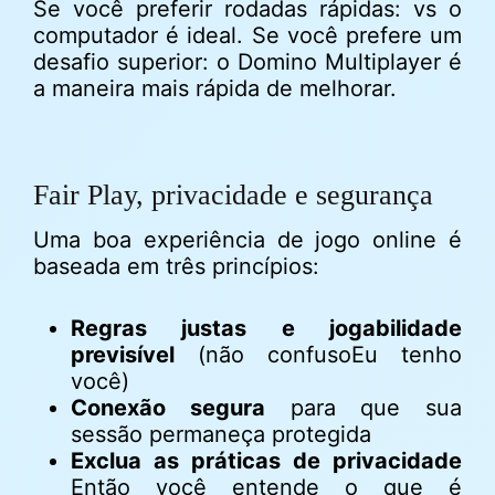
Se você preferir rodadas rápidas: vs o
computador é ideal. Se você prefere um
desafio superior: o Domino Multiplayer é
a maneira mais rápida de melhorar.
Fair Play, privacidade e segurança
Uma boa experiência de jogo online é
baseada em três princípios:
Regras justas e jogabilidade
previsível
(não confusoEu tenho
você)
Conexão segura
para que sua
sessão permaneça protegida
Exclua as práticas de privacidade
Então você entende o que é