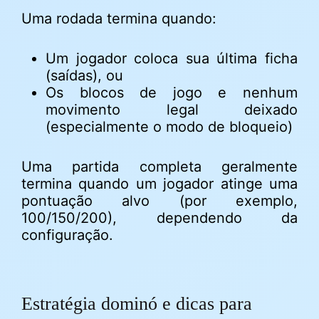
Uma rodada termina quando:
Um jogador coloca sua última ficha
(saídas), ou
Os blocos de jogo e nenhum
movimento legal deixado
(especialmente o modo de bloqueio)
Uma partida completa geralmente
termina quando um jogador atinge uma
pontuação alvo (por exemplo,
100/150/200), dependendo da
configuração.
Estratégia dominó e dicas para