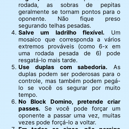
rodada, as sobras de pepitas
geralmente se tornam pontos para o
oponente. Não fique preso
segurando telhas pesadas.
Salve um ladrilho flexível.
Um
mosaico que corresponda a vários
extremos prováveis (como 6-x em
uma rodada pesada de 6) pode
resgatá-lo mais tarde.
Use duplas com sabedoria.
As
duplas podem ser poderosas para o
controle, mas também podem pegá-
lo se você os segurar por muito
tempo.
No Block Domino, pretende criar
passes.
Se você pode forçar um
oponente a passar uma vez, muitas
vezes pode forçá-lo a voltar.