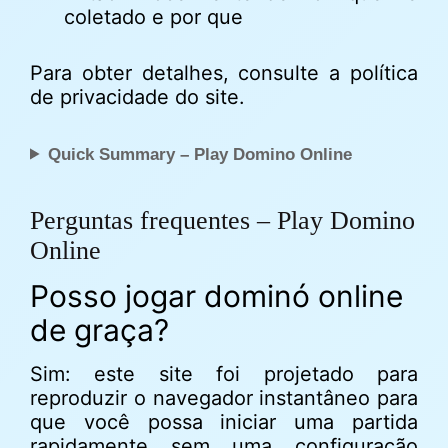
coletado e por que
Para obter detalhes, consulte a política
de privacidade do site.
Quick Summary – Play Domino Online
Perguntas frequentes – Play Domino
Online
Posso jogar dominó online
de graça?
Sim: este site foi projetado para
reproduzir o navegador instantâneo para
que você possa iniciar uma partida
rapidamente sem uma configuração