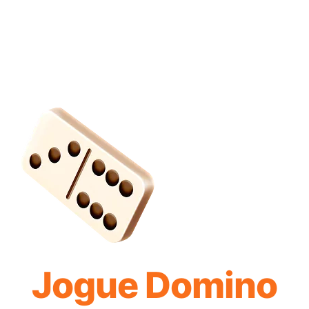
Jogue Domino