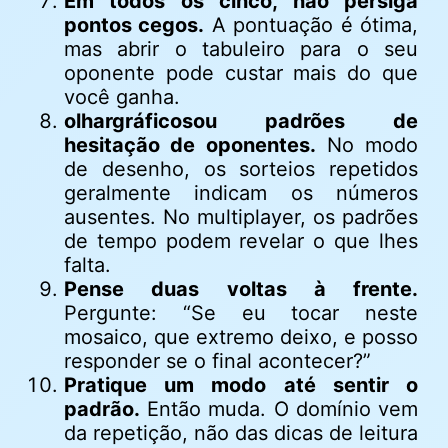
Em todos os cinco, não persiga
pontos cegos.
A pontuação é ótima,
mas abrir o tabuleiro para o seu
oponente pode custar mais do que
você ganha.
olhargráficosou padrões de
hesitação de oponentes.
No modo
de desenho, os sorteios repetidos
geralmente indicam os números
ausentes. No multiplayer, os padrões
de tempo podem revelar o que lhes
falta.
Pense duas voltas à frente.
Pergunte: “Se eu tocar neste
mosaico, que extremo deixo, e posso
responder se o final acontecer?”
Pratique um modo até sentir o
padrão.
Então muda. O domínio vem
da repetição, não das dicas de leitura