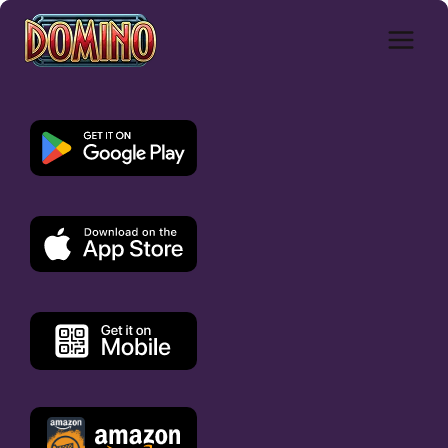
Pular
para
o
Conteúdo